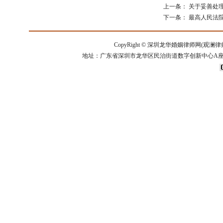
上一条：
关于妥善处
下一条：
最高人民法
CopyRight ©
深圳龙华婚姻律师网(观澜律
地址：广东省深圳市龙华区民治街道数字创新中心A座14楼 