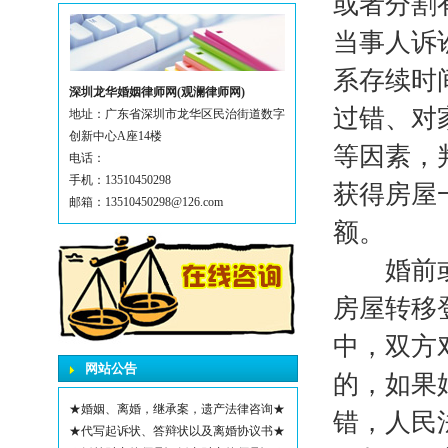
或者分割
当事人诉
系存续时
深圳龙华婚姻律师网(观澜律师网)
过错、对
地址：广东省深圳市龙华区民治街道数字
创新中心A座14楼
等因素，
电话：
手机：13510450298
获得房屋
邮箱：13510450298@126.com
额。
婚前或者
房屋转移
中，双方
网站公告
的，如果
★婚姻、离婚，继承案，遗产法律咨询★
错，人民
★代写起诉状、答辩状以及离婚协议书★