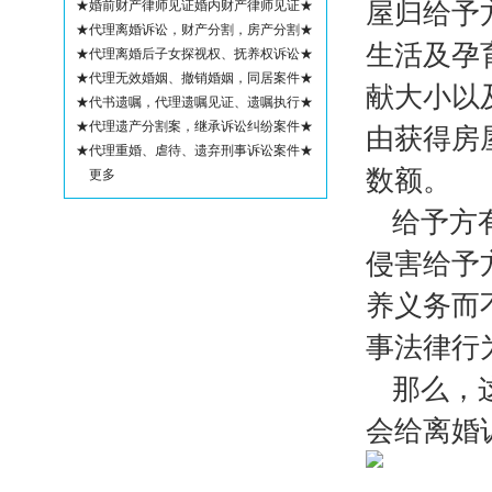
屋归给予
★婚前财产律师见证婚内财产律师见证★
★代理离婚诉讼，财产分割，房产分割★
生活及孕
★代理离婚后子女探视权、抚养权诉讼★
★代理无效婚姻、撤销婚姻，同居案件★
献大小以
★代书遗嘱，代理遗嘱见证、遗嘱执行★
由获得房
★代理遗产分割案，继承诉讼纠纷案件★
★代理重婚、虐待、遗弃刑事诉讼案件★
数额。
更多
给予方
侵害给予
养义务而
事法律行
那么，
会给离婚