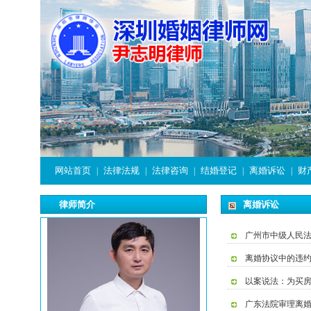
网站首页
法律法规
法律咨询
结婚登记
离婚诉讼
财
|
|
|
|
|
律师简介
离婚诉讼
广州市中级人民
离婚协议中的违
以案说法：为买
广东法院审理离婚