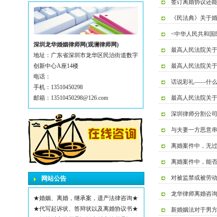
签订离婚协议还
《民法典》关于
<中华人民共和国
深圳龙华婚姻律师网(观澜律师网)
最高人民法院关
地址：广东省深圳市龙华区民治街道数字
创新中心A座14楼
最高人民法院关
电话：
话说彩礼——什
手机：13510450298
邮箱：13510450298@126.com
最高人民法院关
深圳律师分割公
与夫妻一方恶意串通
离婚案件中，无
离婚案件中，能
对被监禁或被劳
网站公告
龙华律师离婚咨
★婚姻、离婚，继承案，遗产法律咨询★
★代写起诉状、答辩状以及离婚协议书★
新婚姻法对于男