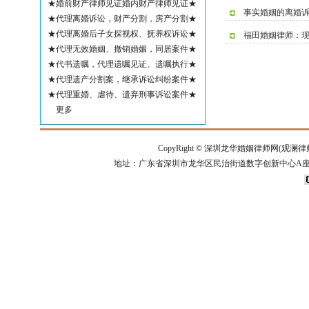
★婚前财产律师见证婚内财产律师见证★
事实婚姻的离婚
★代理离婚诉讼，财产分割，房产分割★
★代理离婚后子女探视权、抚养权诉讼★
福田婚姻律师：
★代理无效婚姻、撤销婚姻，同居案件★
★代书遗嘱，代理遗嘱见证、遗嘱执行★
★代理遗产分割案，继承诉讼纠纷案件★
★代理重婚、虐待、遗弃刑事诉讼案件★
更多
CopyRight ©
深圳龙华婚姻律师网(观澜律
地址：广东省深圳市龙华区民治街道数字创新中心A座14楼 