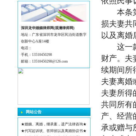
依照民事
本条第一
损夫妻共
深圳龙华婚姻律师网(观澜律师网)
以及离婚
地址：广东省深圳市龙华区民治街道数字
创新中心A座14楼
这一款规
电话：
手机：13510450298
财产。夫
邮箱：13510450298@126.com
续期间所
夫妻离婚
夫妻所得
共同所有
网站公告
产、经营
★婚姻、离婚，继承案，遗产法律咨询★
承或赠与
★代写起诉状、答辩状以及离婚协议书★