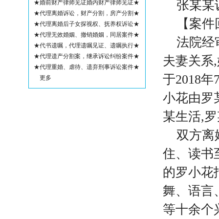
张某某
★婚前财产律师见证婚内财产律师见证★
★代理离婚诉讼，财产分割，房产分割★
【案件
★代理离婚后子女探视权、抚养权诉讼★
★代理无效婚姻、撤销婚姻，同居案件★
法院经
★代书遗嘱，代理遗嘱见证、遗嘱执行★
★代理遗产分割案，继承诉讼纠纷案件★
夫妻关系,
★代理重婚、虐待、遗弃刑事诉讼案件★
于2018
更多
小花由罗
某生活,罗
双方离
住、读书
的罗小花
舞、语言
等十余个