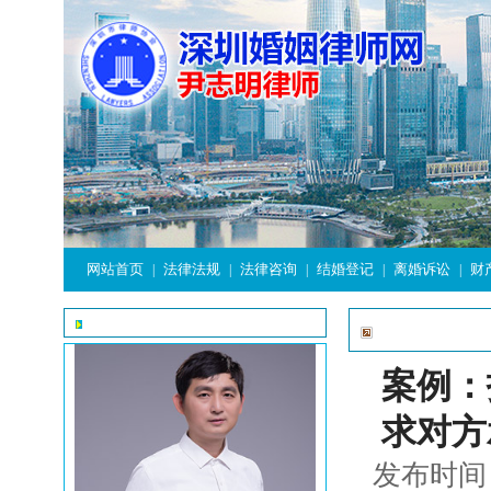
网站首页
法律法规
法律咨询
结婚登记
离婚诉讼
财
|
|
|
|
|
子女抚
律师简介
案例：
求对方
发布时间：