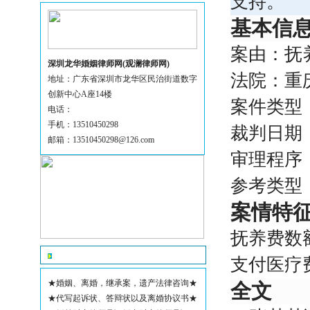
支持。
基本信
案由：抚
深圳龙华婚姻律师网(观澜律师网)
法院：重
地址：广东省深圳市龙华区民治街道数字
创新中心A座14楼
案件类型
电话：
手机：13510450298
裁判日期
邮箱：13510450298@126.com
审理程序
参考类型
案情特
抚养费数
网站公告
支付医疗
★婚姻、离婚，继承案，遗产法律咨询★
全文
★代写起诉状、答辩状以及离婚协议书★