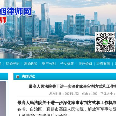
询
结婚登记
离婚诉讼
财产分割
子女抚养
涉外婚姻
经典案例
|
|
|
|
|
|
|
离婚诉讼
最高人民法院关于进一步深化家事审判方式和工作
发布时间：2024/11/22 点击：1692 字体大小：
最高人民法院
关于进一步深化家事审判方式和工作机
各省、自治区、直辖市高级人民法院，解放军军事法
人民法院生产建设兵团分院：