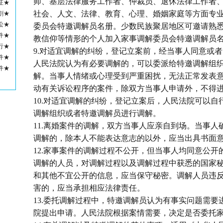
师、基层法律服务工作者、仲裁员、退休法律工作者
证★
社会、人文、法律、教育、心理、婚姻家庭等方面专
割★
讼★
委员会特邀调解员名册。少数民族聚居地区可邀请熟
件★
教信仰等情形的个人加入家事调解委员会特邀调解员
行★
9.对适宜调解的纠纷，登记立案前，经当事人同意或
件★
人民法院认为有必要调解的，可以委派给特邀调解组
件★
解。当事人情绪或心理受到严重困扰，无法正常发表
动有关诉讼程序的案件，除双方当事人申请外，不得
10.对适宜调解的纠纷，登记立案后，人民法院可以自
调解组织或者特邀调解员进行调解。
11.离婚案件的调解，双方当事人应亲自到场。当事人
调解的，除本人不能表达意志的以外，应当出具书面
12.家事案件的调解过程不公开，但当事人均同意公开
调解的人员，对调解过程以及调解过程中获悉的国家
和其他不宜公开的信息，应当保守秘密。调解人员违
害的，应当承担相应法律责任。
13.委托调解过程中，特邀调解员认为有事实问题需要
院提出申请。人民法院根据案情需要，决定是否委托