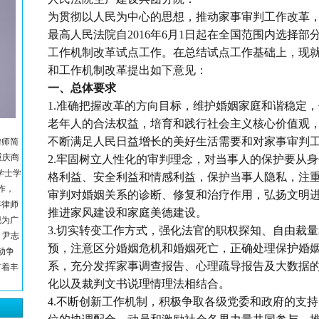
为贯彻以人民为中心的思想，推动家事审判工作改革
最高人民法院自2016年6月1日起在全国范围内选择
工作机制改革试点工作。在总结试点工作基础上，现
和工作机制改革提出如下意见：
一、总体要求
1.准确把握改革的方向目标，维护婚姻家庭和谐稳定
老年人的合法权益，培育和践行社会主义核心价值观
不断满足人民日益增长的美好生活需要和对家事审判
律师简
重庆商
2.牢固树立人性化的审判理念，对当事人的保护要从
学士学
格利益、安全利益和情感利益，保护当事人隐私，注
作，
审判对婚姻关系的诊断、修复和治疗作用，弘扬文明
年律师
推进家风建设和家庭美德建设。
现为广
3.切实转变工作方式，强化法官的职权探知、自由裁
 尹志
预，注意区分婚姻危机和婚姻死亡，正确处理保护婚
动争
系，充分发挥家事调查报告、心理疏导报告及大数据
有着丰
化以及裁判文书说理情理法相结合。
4.不断创新工作机制，积极争取各级党委和政府的支