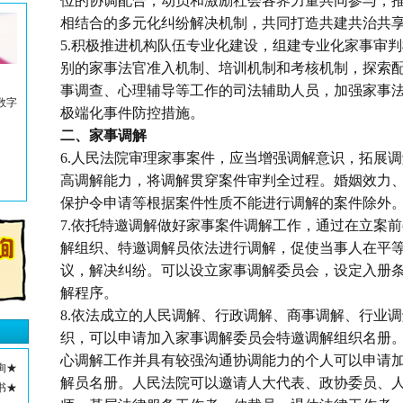
位的协调配合，动员和激励社会各界力量共同参与，
相结合的多元化纠纷解决机制，共同打造共建共治共
5.积极推进机构队伍专业化建设，组建专业化家事审
别的家事法官准入机制、培训机制和考核机制，探索
事调查、心理辅导等工作的司法辅助人员，加强家事
数字
极端化事件防控措施。
二、家事调解
6.人民法院审理家事案件，应当增强调解意识，拓展
高调解能力，将调解贯穿案件审判全过程。婚姻效力
保护令申请等根据案件性质不能进行调解的案件除外
7.依托特邀调解做好家事案件调解工作，通过在立案
解组织、特邀调解员依法进行调解，促使当事人在平
议，解决纠纷。可以设立家事调解委员会，设定入册
解程序。
8.依法成立的人民调解、行政调解、商事调解、行业
织，可以申请加入家事调解委员会特邀调解组织名册
心调解工作并具有较强沟通协调能力的个人可以申请
询★
解员名册。人民法院可以邀请人大代表、政协委员、
书★