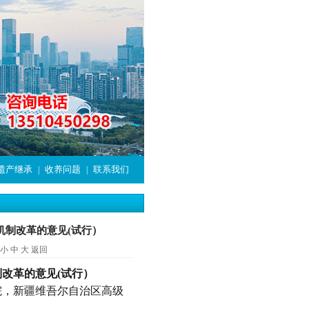
遗产继承
收养问题
联系我们
|
|
机制改革的意见(试行）
小
中
大
返回
制改革的意见
(试行）
院，新疆维吾尔自治区高级