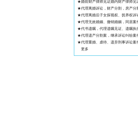
★婚前财产律师见证婚内财产律师见
★代理离婚诉讼，财产分割，房产分
★代理离婚后子女探视权、抚养权诉
★代理无效婚姻、撤销婚姻，同居案
★代书遗嘱，代理遗嘱见证、遗嘱执
★代理遗产分割案，继承诉讼纠纷案
★代理重婚、虐待、遗弃刑事诉讼案
更多