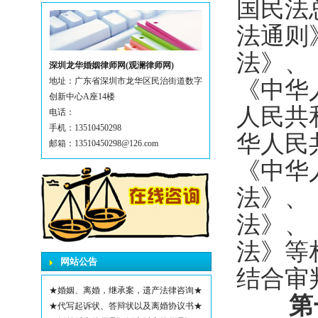
国民法
法通则
法》、
深圳龙华婚姻律师网(观澜律师网)
地址：广东省深圳市龙华区民治街道数字
《中华
创新中心A座14楼
人民共
电话：
手机：13510450298
华人民
邮箱：13510450298@126.com
《中华
法》、
法》、
法》等
网站公告
结合审
★婚姻、离婚，继承案，遗产法律咨询★
第
★代写起诉状、答辩状以及离婚协议书★