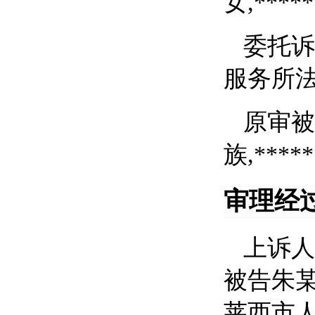
女,****
委托诉
服务所法
原审被
族,****
审理经
上诉人
被告朱某
莱西市