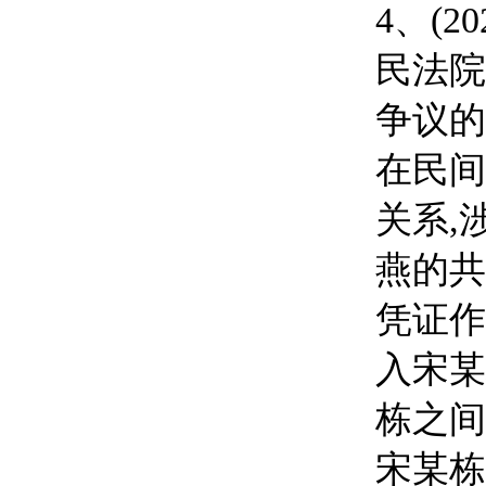
4、
(2
民法院
争议的
在民间
关系
,
燕
的共
凭证作
入
宋某
栋
之间
宋某栋