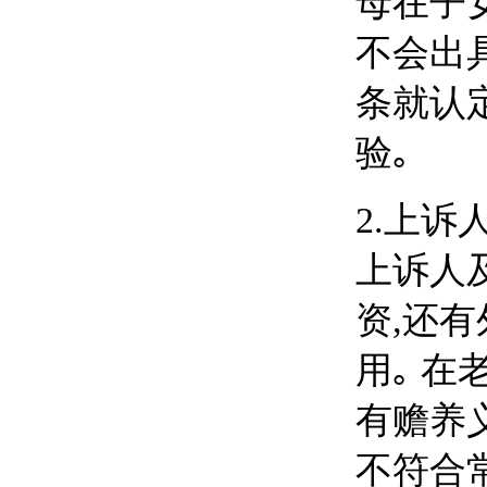
母在子
不会出
条就认
验｡
2.
上诉
上诉人
资,还
用｡ 
有赡养
不符合