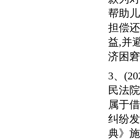
帮助儿
担偿还
益,并
济困窘
3、
(2
民法院
属于借
纠纷发
典》施