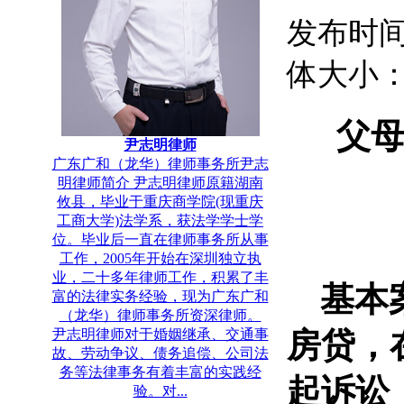
发布时间：
体大小
父
尹志明律师
广东广和（龙华）律师事务所尹志
明律师简介 尹志明律师原籍湖南
攸县，毕业于重庆商学院(现重庆
工商大学)法学系，获法学学士学
位。毕业后一直在律师事务所从事
工作，2005年开始在深圳独立执
业，二十多年律师工作，积累了丰
基本
富的法律实务经验，现为广东广和
（龙华）律师事务所资深律师。
房贷，
尹志明律师对于婚姻继承、交通事
故、劳动争议、债务追偿、公司法
务等法律事务有着丰富的实践经
起诉讼
验。对...