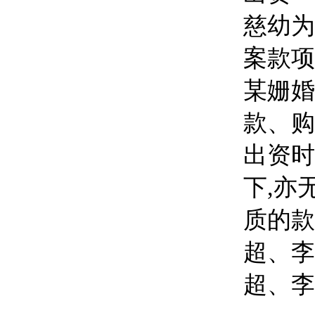
慈幼为
案款项
某姗
婚
款、购
出资时
下
,亦
质的款
超
、
李
超
、
李