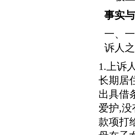
事实与
一、
一
诉人之
1.
上诉
长期居
出具借
爱护,
款项打