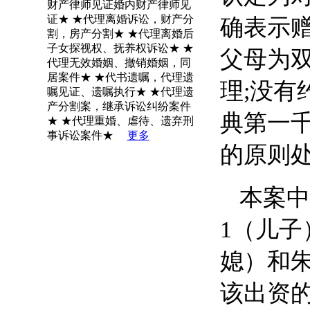
财产律师见证婚内财产律师见
证★ ★代理离婚诉讼，财产分
确表示赠
割，房产分割★ ★代理离婚后
子女探视权、抚养权诉讼★ ★
父母为双
代理无效婚姻、撤销婚姻，同
居案件★ ★代书遗嘱，代理遗
理;没有
嘱见证、遗嘱执行★ ★代理遗
产分割案，继承诉讼纠纷案件
典第一
★ ★代理重婚、虐待、遗弃刑
事诉讼案件★
更多
的原则处
本案中
1
（
儿子
媳
）
和
该出资