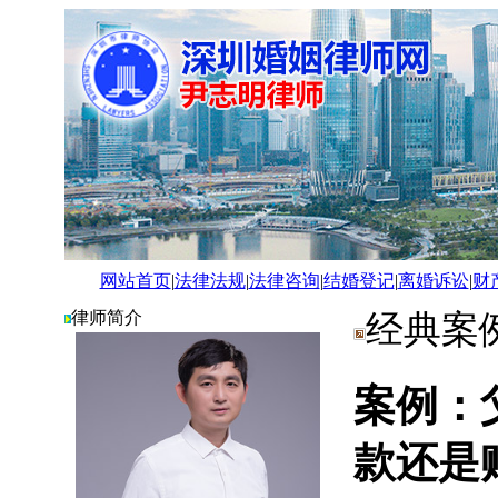
网站首页
|
法律法规
|
法律咨询
|
结婚登记
|
离婚诉讼
|
财
律师简介
经典案
案例：
款还是