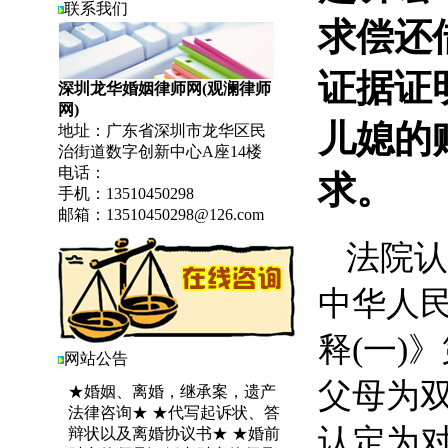
联系我们
求偿还
证据证
深圳龙华婚姻律师网(观澜律师
网)
儿媳的
地址：广东省深圳市龙华区民
治街道数字创新中心A座14楼
电话：
求。
手机：13510450298
邮箱：13510450298@126.com
法院
认
中华人
释(一)》
网站公告
父母为双
★婚姻、离婚，继承案，遗产
法律咨询★ ★代写起诉状、答
认定为对
辩状以及离婚协议书★ ★婚前