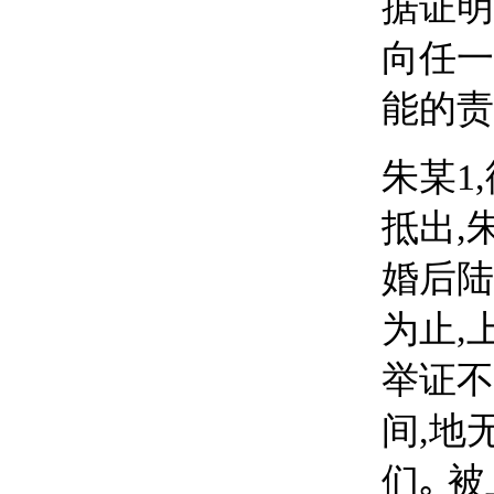
据证明
向任一
能的责
朱某
1
抵出,
婚后陆
为止,
举证不
间,地
们｡ 