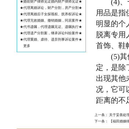
(4)、
★婚前财产律师见证婚内财产律师见证★
★代理离婚诉讼，财产分割，房产分割★
用品是指
★代理离婚后子女探视权、抚养权诉讼★
★代理无效婚姻、撤销婚姻，同居案件★
明显的个
★代书遗嘱，代理遗嘱见证、遗嘱执行★
脱离专用
★代理遗产分割案，继承诉讼纠纷案件★
★代理重婚、虐待、遗弃刑事诉讼案件★
首饰、鞋
更多
(5)其
定，是除
出现其他
况，它可
距离的不
上一条：
关于妥善处
下一条：
【福田婚姻