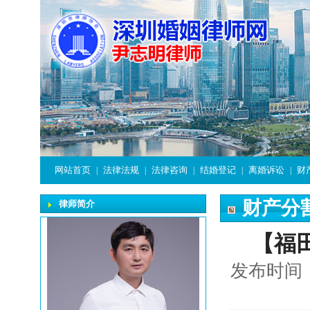
网站首页
法律法规
法律咨询
结婚登记
离婚诉讼
财
|
|
|
|
|
财产分
律师简介
【福
发布时间：