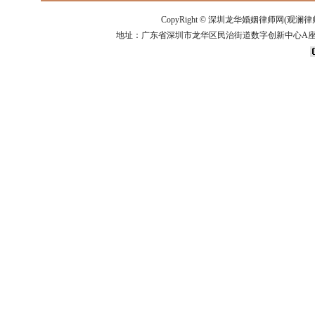
CopyRight ©
深圳龙华婚姻律师网(观澜律
地址：广东省深圳市龙华区民治街道数字创新中心A座14楼 