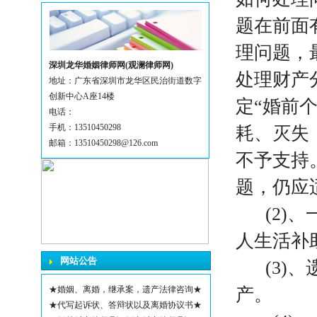
题在前面
理问题，
深圳龙华婚姻律师网(观澜律师网)
处理财产
地址：广东省深圳市龙华区民治街道数字
创新中心A座14楼
定“婚前
电话：
手机：13510450298
耗、灭失
邮箱：13510450298@126.com
不予支持
题，仍应
(2)、
人生活补
网站公告
(3)、
★婚姻、离婚，继承案，遗产法律咨询★
产。
★代写起诉状、答辩状以及离婚协议书★