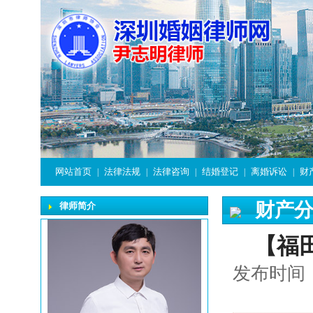
网站首页
法律法规
法律咨询
结婚登记
离婚诉讼
财
|
|
|
|
|
财产
律师简介
【福
发布时间：