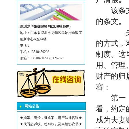
该条文是
的条文。
深圳龙华婚姻律师网(观澜律师网)
夫妻约
地址：广东省深圳市龙华区民治街道数字
创新中心A座14楼
的方式，
电话：
手机：13510450298
制度。这
邮箱：13510450298@126.com
用、管理
财产的归
容：
第一，夫
网站公告
看，约定
★婚姻、离婚，继承案，遗产法律咨询★
成为夫妻
★代写起诉状、答辩状以及离婚协议书★