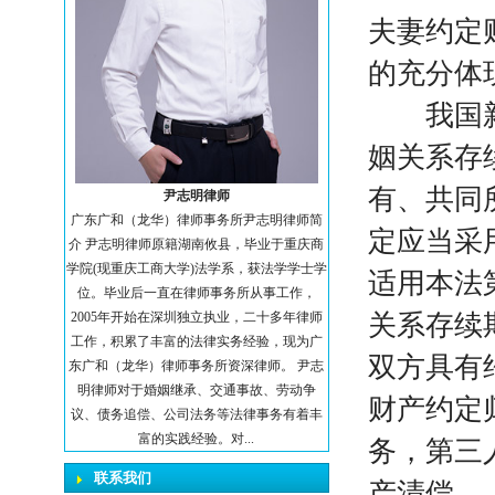
夫妻约定
的充分体
我国新婚
姻关系存
有、共同
尹志明律师
广东广和（龙华）律师事务所尹志明律师简
定应当采
介 尹志明律师原籍湖南攸县，毕业于重庆商
学院(现重庆工商大学)法学系，获法学学士学
适用本法
位。毕业后一直在律师事务所从事工作，
2005年开始在深圳独立执业，二十多年律师
关系存续
工作，积累了丰富的法律实务经验，现为广
双方具有
东广和（龙华）律师事务所资深律师。 尹志
明律师对于婚姻继承、交通事故、劳动争
财产约定
议、债务追偿、公司法务等法律事务有着丰
富的实践经验。对...
务，第三
联系我们
产清偿。