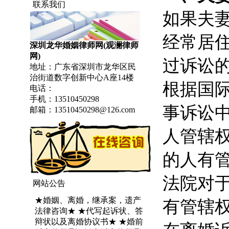
联系我们
如果夫
经常居
深圳龙华婚姻律师网(观澜律师
网)
过诉讼
地址：广东省深圳市龙华区民
治街道数字创新中心A座14楼
根据国
电话：
手机：13510450298
事诉讼
邮箱：13510450298@126.com
人管辖
的人有
法院对
网站公告
★婚姻、离婚，继承案，遗产
有管辖
法律咨询★ ★代写起诉状、答
辩状以及离婚协议书★ ★婚前