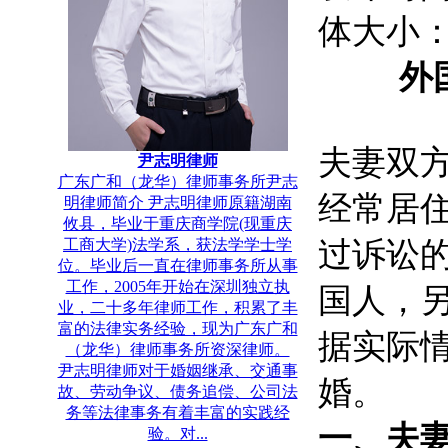
体大小
外
夫妻双
尹志明律师
广东广和（龙华）律师事务所尹志
经常居
明律师简介 尹志明律师原籍湖南
攸县，毕业于重庆商学院(现重庆
过诉讼
工商大学)法学系，获法学学士学
位。毕业后一直在律师事务所从事
工作，2005年开始在深圳独立执
国人，
业，二十多年律师工作，积累了丰
富的法律实务经验，现为广东广和
据实际
（龙华）律师事务所资深律师。
尹志明律师对于婚姻继承、交通事
婚。
故、劳动争议、债务追偿、公司法
务等法律事务有着丰富的实践经
一、夫
验。对...