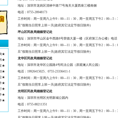
地址：
深圳市龙岗区清林中路
77
号海关大厦西座三楼南侧
电话：
0755-28948173
工作时间：
周一至周六上午
9
：
00
—
11
：
30
，周一至周五下午
2
：
00
—
5
：
旦”假期当日照常上班一天
(
政府其它法定节假日除外
)
坪山区民政局婚姻登记处
地址：
深圳市坪山区金牛西路
8
号荣德大厦一楼（区府第三办公楼）
电话
工作时间：
周一至周六上午
9
：
00
—
11
：
30
，周一至周五下午
2
：
00
—
5
：
旦”假期当日照常上班一天
(
政府其它法定节假日除外
)
询★
龙华区民政局婚姻登记处
书★
地址：
深圳市龙华区公园路
4
号民法公园（原观澜人民公园）
证★
割★
电话：
19926415025
、
0755-23336411-1
讼★
工作时间：
周一至周六上午
9
：
00
—
11
：
30
，周一至周五下午
2
：
00
—
5
：
件★
旦”假期当日照常上班一天
(
政府其它法定节假日除外
)
行★
光明区民政局婚姻登记处
件★
地址：深圳市光明区光明新城公园内
件★
电话：
0755-88211351
工作时间：
周一至周六上午
9
：
00
—
11
：
30
，周一至周五下午
2
：
00
—
5
：
旦”假期当日照常上班一天
(
政府其它法定节假日除外
)