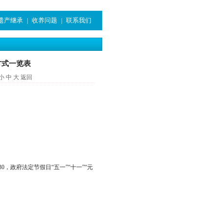
遗产继承
收养问题
联系我们
|
|
方式一览表
小
中
大
返回
30
，政府法定节假日“五一”“十一”“元