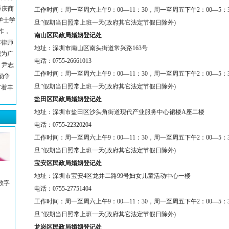
重庆商
工作时间：
周一至周六上午
9
：
00
—
11
：
30
，周一至周五下午
2
：
00
—
5
：
学士学
旦”假期当日照常上班一天
(
政府其它法定节假日除外
)
作，
南山区民政局婚姻登记处
年律师
地址：
深圳市南山区南头街道常兴路
163
号
现为广
电话：
0755-26661013
 尹志
工作时间：
周一至周六上午
9
：
00
—
11
：
30
，周一至周五下午
2
：
00
—
5
：
动争
旦”假期当日照常上班一天
(
政府其它法定节假日除外
)
有着丰
盐田区民政局婚姻登记处
地址：
深圳市盐田区沙头角街道现代产业服务中心裙楼
A
座二楼
电话：
0755-22320204
工作时间：
周一至周六上午
9
：
00
—
11
：
30
，周一至周五下午
2
：
00
—
5
：
旦”假期当日照常上班一天
(
政府其它法定节假日除外
)
宝安区民政局婚姻登记处
地址：
深圳市宝安
4
区龙井二路
99
号妇女儿童活动中心一楼
数字
电话：
0755-27751404
工作时间：
周一至周六上午
9
：
00
—
11
：
30
，周一至周五下午
2
：
00
—
5
：
旦”假期当日照常上班一天
(
政府其它法定节假日除外
)
龙岗区民政局婚姻登记处