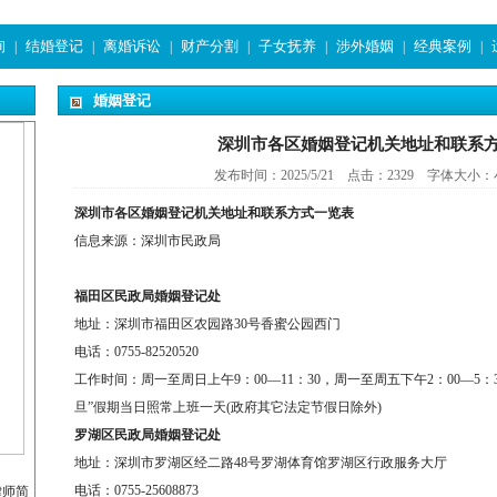
询
结婚登记
离婚诉讼
财产分割
子女抚养
涉外婚姻
经典案例
|
|
|
|
|
|
|
婚姻登记
深圳市各区婚姻登记机关地址和联系
发布时间：2025/5/21 点击：2329 字体大小：
深圳市各区婚姻登记机关
地址和联系方式
一览表
信息来源：深圳市民政局
福田区民政局婚姻登记处
地址：
深圳市福田区农园路
30
号香蜜公园西门
电话：
0755-82520520
工作时间：
周一至周日上午
9
：
00
—
11
：
30
，周一至周五下午
2
：
00
—
5
：
旦”假期当日照常上班一天
(
政府其它法定节假日除外
)
罗湖区民政局婚姻登记处
地址：
深圳市罗湖区经二路
48
号罗湖体育馆罗湖区行政服务大厅
电话：
0755-25608873
律师简